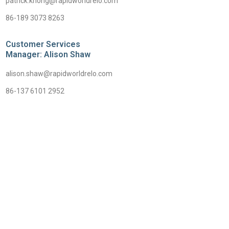
patrick.khong@rapidworldrelo.com
86-189 3073 8263
Customer Services
Manager: Alison Shaw
alison.shaw@rapidworldrelo.com
86-137 6101 2952